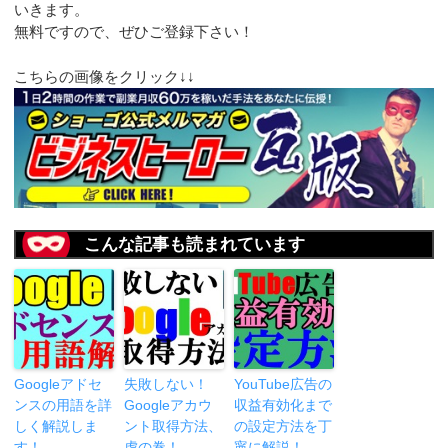
いきます。
無料ですので、ぜひご登録下さい！
こちらの画像をクリック↓↓
こんな記事も読まれています
Googleアドセ
失敗しない！
YouTube広告の
ンスの用語を詳
Googleアカウ
収益有効化まで
しく解説しま
ント取得方法、
の設定方法を丁
す！
虎の巻！
寧に解説！