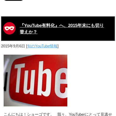
『YouTube有料化』へ、2015年末にも切り
替えか？
2015年9月6日
[
旬のYouTube情報
]
こんにちは！ショーゴです。 我々、YouTuberにとって見逃せ