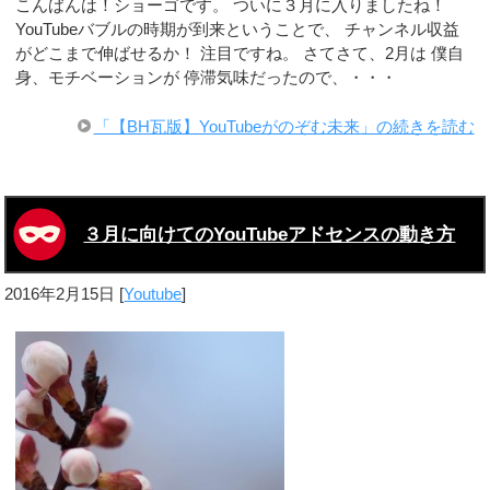
こんばんは！ショーゴです。 ついに３月に入りましたね！
YouTubeバブルの時期が到来ということで、 チャンネル収益
がどこまで伸ばせるか！ 注目ですね。 さてさて、2月は 僕自
身、モチベーションが 停滞気味だったので、・・・
「【BH瓦版】YouTubeがのぞむ未来」の続きを読む
３月に向けてのYouTubeアドセンスの動き方
2016年2月15日
[
Youtube
]