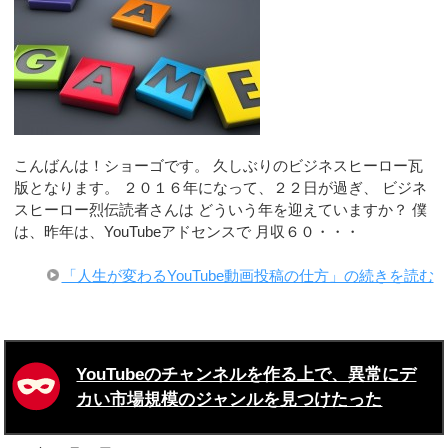
こんばんは！ショーゴです。 久しぶりのビジネスヒーロー瓦
版となります。 ２０１６年になって、２２日が過ぎ、 ビジネ
スヒーロー烈伝読者さんは どういう年を迎えていますか？ 僕
は、昨年は、YouTubeアドセンスで 月収６０・・・
「人生が変わるYouTube動画投稿の仕方」の続きを読む
YouTubeのチャンネルを作る上で、異常にデ
カい市場規模のジャンルを見つけたった