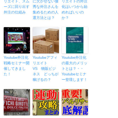
リエイト、スム
に欠かせない優
リエイトの外注
ーズに回り出す
秀な外注さんを
化はいつから始
外注の仕組み
集めるための人
めればいいの
選方法とは？
か？
Youtube外注化
Youtubeアフィ
Youtube外注化
戦略セミナー開
リエイト
の最大のメリッ
催してきまし
VS 物販ビジ
トとは？・・
た！
ネス どっちが
Youtubeセミナ
稼げるの？
ー登壇します！