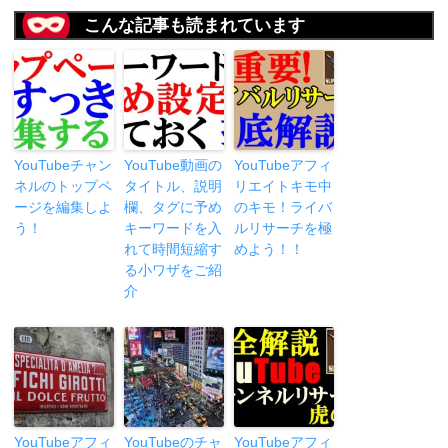
こんな記事も読まれています
YouTubeチャン
YouTube動画の
YouTubeアフィ
ネルのトップペ
タイトル、説明
リエイトキモ中
ージを編集しよ
欄、タグに予め
のキモ！ライバ
う！
キーワードを入
ルリサーチを極
れて時間短縮す
めよう！！
る小ワザをご紹
介
YouTubeアフィ
YouTubeのチャ
YouTubeアフィ