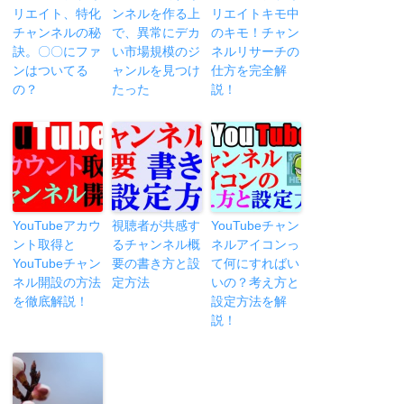
リエイト、特化
ンネルを作る上
リエイトキモ中
チャンネルの秘
で、異常にデカ
のキモ！チャン
訣。〇〇にファ
い市場規模のジ
ネルリサーチの
ンはついてる
ャンルを見つけ
仕方を完全解
の？
たった
説！
YouTubeアカウ
視聴者が共感す
YouTubeチャン
ント取得と
るチャンネル概
ネルアイコンっ
YouTubeチャン
要の書き方と設
て何にすればい
ネル開設の方法
定方法
いの？考え方と
を徹底解説！
設定方法を解
説！